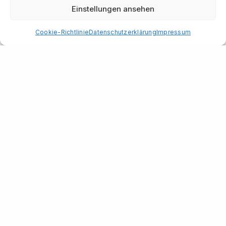
Einstellungen ansehen
Cookie-Richtlinie
Datenschutzerklärung
Impressum
Herbert Feuersänger
Hohenzollerndamm 18
10717 Berlin
Tel + 49 (0)30 86 39 0041
Fax + 49 (0)30 86 39 0055