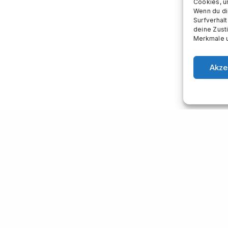
Cookies, u
Wenn du di
55
Surfverhal
deine Zust
Merkmale u
© 2023 AUFwärtsSPIRALE |
Impressum
und
Datenschutzerklärung
Akze