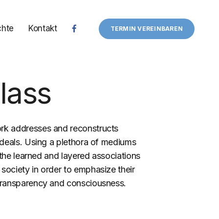
chte
Kontakt
TERMIN VEREINBAREN
lass
rk addresses and reconstructs
ideals. Using a plethora of mediums
s the learned and layered associations
 society in order to emphasize their
transparency and consciousness.