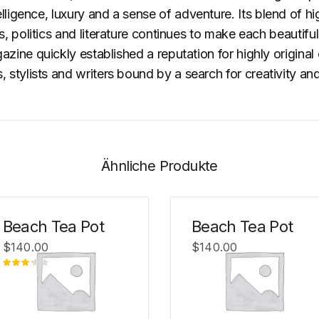
ligence, luxury and a sense of adventure. Its blend of h
 politics and literature continues to make each beautifull
ine quickly established a reputation for highly original
stylists and writers bound by a search for creativity and
Ähnliche Produkte
Beach Tea Pot
Beach Tea Pot
$
140.00
$
140.00
Bewertet
mit
von 5