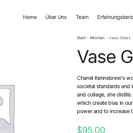
Home
Über Uns
Team
Erfahrungsberi
Start
-
Kitchen
- Vase Glass
Vase G
Chanel Kennebrew’s wo
societal standards and 
and collage, she distill
which create bias in our
power and to increase 
$
95.00