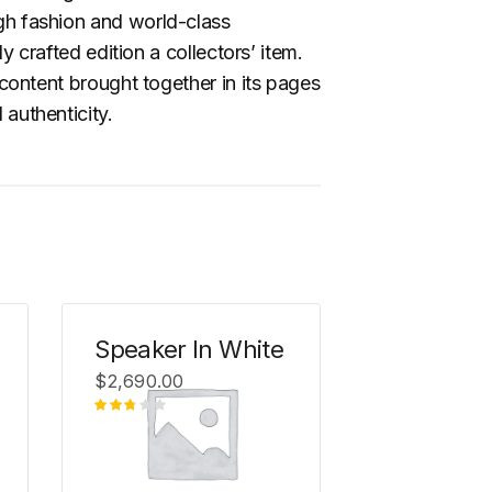
igh fashion and world-class
y crafted edition a collectors’ item.
 content brought together in its pages
 authenticity.
Speaker In White
$
2,690.00
Bewertet
mit
von
5