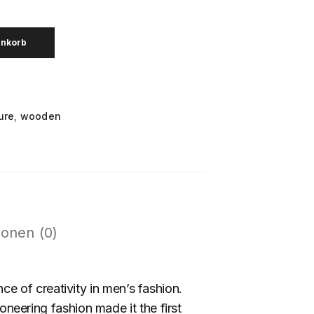
enkorb
g
ure
,
wooden
onen (0)
 of creativity in men’s fashion.
neering fashion made it the first