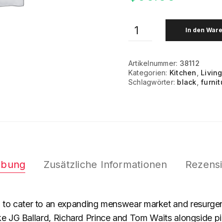
In den War
Artikelnummer:
38112
Kategorien:
Kitchen
,
Livin
Schlagwörter:
black
,
furnit
ibung
Zusätzliche Informationen
Rezensi
o cater to an expanding menswear market and resurgence
ke JG Ballard, Richard Prince and Tom Waits alongside pio